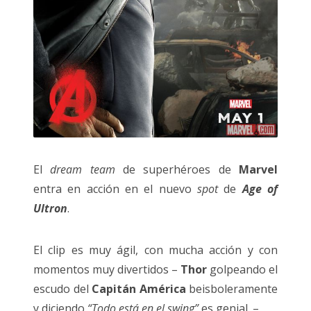
El
dream team
de superhéroes de
Marvel
entra en acción en el nuevo
spot
de
Age of
Ultron
.
El clip es muy ágil, con mucha acción y con
momentos muy divertidos –
Thor
golpeando el
escudo del
Capitán América
beisboleramente
y diciendo
“Todo está en el swing”
es genial. –