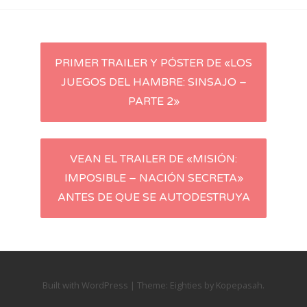
Post
PRIMER TRAILER Y PÓSTER DE «LOS
JUEGOS DEL HAMBRE: SINSAJO –
navigation
PARTE 2»
VEAN EL TRAILER DE «MISIÓN:
IMPOSIBLE – NACIÓN SECRETA»
ANTES DE QUE SE AUTODESTRUYA
Built with WordPress
|
Theme:
Eighties
by
Kopepasah
.