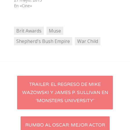
En «Cine»
Brit Awards
Muse
Shepherd's Bush Empire
War Child
Post
TRAILER: EL REGRESO DE MIKE
WAZOWSKI Y JAMES P. SULLIVAN EN
navigation
‘MONSTERS UNIVERSITY’
RUMBO AL OSCAR: MEJOR ACTOR