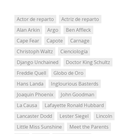
Actor de reparto
Actriz de reparto
Alan Arkin
Argo
Ben Affleck
Cape Fear
Capote
Carnage
Christoph Waltz
Cienciología
Django Unchained
Doctor King Schultz
Freddie Quell
Globo de Oro
Hans Landa
Inglourious Basterds
Joaquin Phoenix
John Goodman
La Causa
Lafayette Ronald Hubbard
Lancaster Dodd
Lester Siegel
Lincoln
Little Miss Sunshine
Meet the Parents