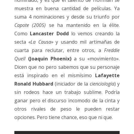
nominado, y es que el talento de Hoffman se
muestra en buena cantidad de películas. Ya
suma 4 nominaciones y desde su triunfo por
Capote (2005)
se ha mantenido en la élite.
Como
Lancaster Dodd
lo vemos creando la
secta
«La Causa»
y usando mil artimañas de
cuarta para reclutar, entre otros, a
Freddie
Quell
(Joaquin Phoenix)
a su «movimiento».
Dicen que no pero sabemos que su personaje
está inspirado en el mismísimo
Lafayette
Ronald Hubbard
(iniciador de la
cienciología
) y
sin rodeos hace un trabajo sublime. Podría
ganar pero el discurso incomodo de la cinta y
otros rivales de peso le pueden restar
opciones. Pero tiene chance, eso que ni que.